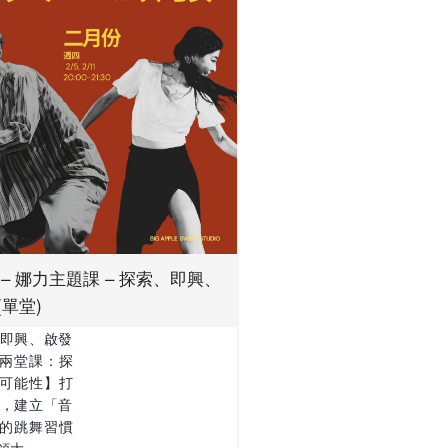
 – 娜力主題課 – 探索、即興、
(單堂)
即興、啟發
兩堂課：探
可能性】打
，建立
「音
的跳舞習慣
領大 …