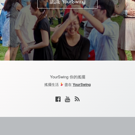
認識 YourSwing
YourSwing 你的搖擺
搖擺生活
盡在
YourSwing
F
Y
R
a
o
S
c
u
S
e
T