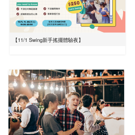
【11/1 Swing新手搖擺體驗夜】