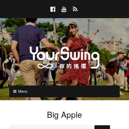
Skip
F
Y
R
to
a
o
S
content
c
u
S
e
T
b
u
o
b
o
e
k
Y
YOURSWING
你
Menu
o
的
搖
u
擺
Big Apple
r
搜