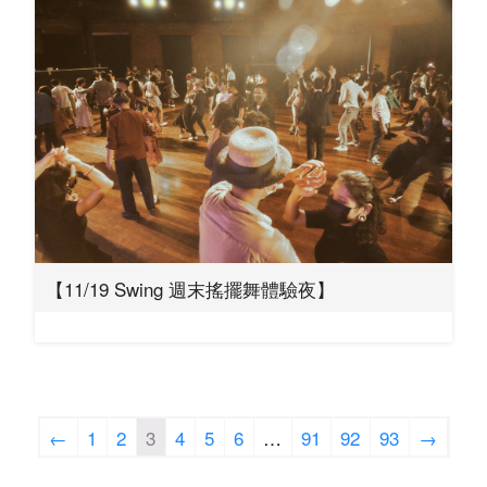
【11/19 Swing 週末搖擺舞體驗夜】
←
1
2
3
4
5
6
…
91
92
93
→