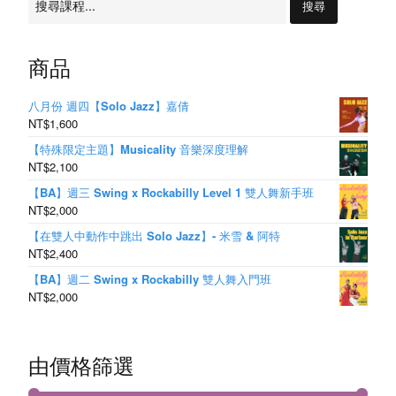
S
尋：
w
商品
i
n
八月份 週四【Solo Jazz】嘉倩
NT$1,600
g
【特殊限定主題】Musicality 音樂深度理解
NT$2,100
【BA】週三 Swing x Rockabilly Level 1 雙人舞新手班
NT$2,000
【在雙人中動作中跳出 Solo Jazz】- 米雪 & 阿特
NT$2,400
【BA】週二 Swing x Rockabilly 雙人舞入門班
NT$2,000
由價格篩選