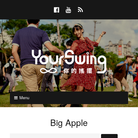
Skip
F
Y
R
to
a
o
S
content
c
u
S
e
T
b
u
o
b
o
e
k
Y
YOURSWING
你
Menu
o
的
搖
u
擺
Big Apple
r
搜