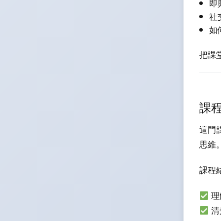
即
社
如
把課
課
這門
思維
課程
理
清楚