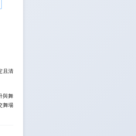
定且清
提升與舞
交舞場