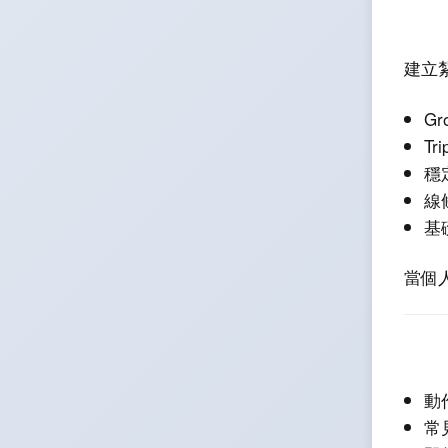
建立
Gr
Tr
穩
線
基礎
當個
動
常