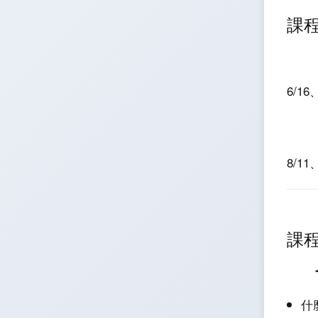
課
6/16
8/11
課
什麼