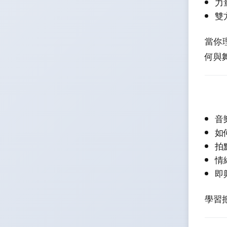
力
雙
當你
何與
音
如
拍
情
即
學習