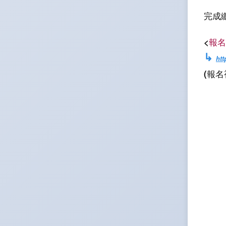
完成
<
報名
↳
ht
(報