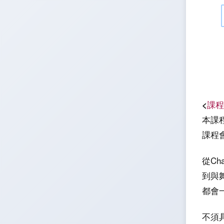
<
課程
本課
課程
從Ch
到與舞
都會
不須