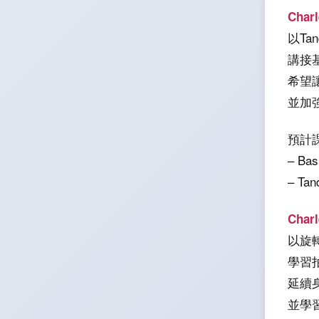
Char
以Tan
講接基
希望
並加
預計
– Bas
– Tan
Char
以旋
學習
延續身
並學習C