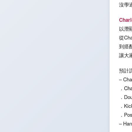
沒學過
Char
以潛
從Ch
到搭配
讓大家
預計
– Ch
．Cha
．Doub
．Kick
．Pos
– Han