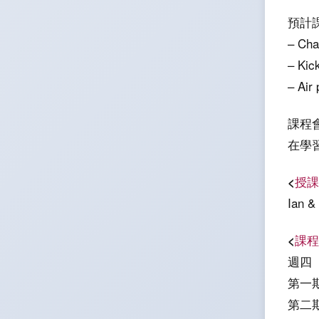
預計
– Cha
– Kic
– Air 
課程會
在學
<
授課
Ian 
<
課程
週四 2
第一
第二