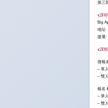
第三
<
課程
Big 
地址:
捷運
<
課程
僅報
– 單
– 雙
報名 
– 單
– 雙