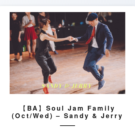
Skip
to
content
【BA】Soul Jam Family
(Oct/Wed) – Sandy & Jerry