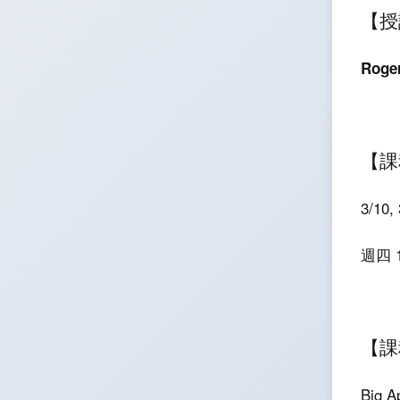
【授
Roge
【課
3/10, 
週四
【課
Big 