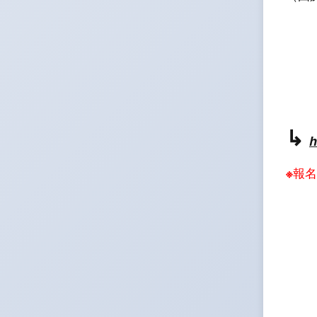
↳
h
※報