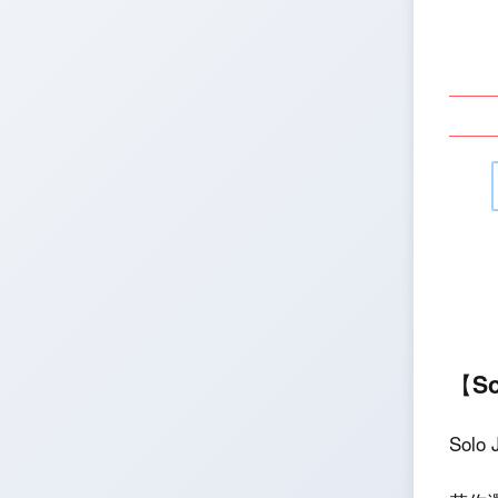
【So
Sol