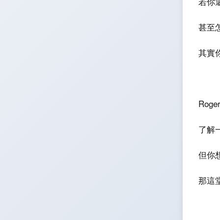
若你
甚至
其實你
Rog
了解一
但你
那這