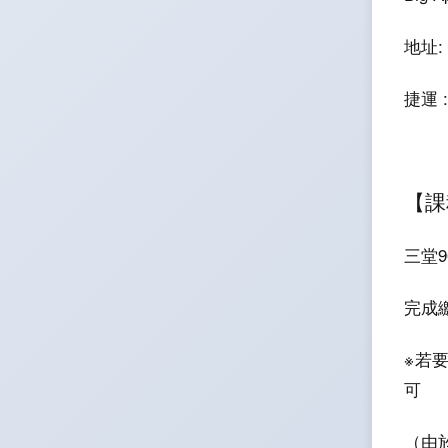
地址:
捷運 
【課
三堂9
完成
※若
可
（由於