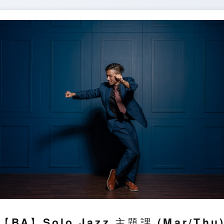
【BA】Solo Jazz 主題課 (Mar/Thu