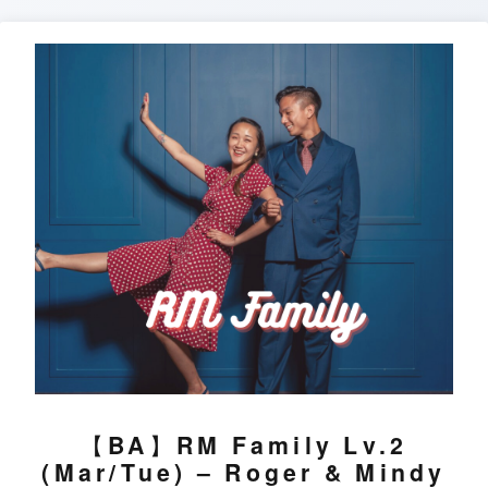
Skip
to
content
【BA】RM Family Lv.2
(Mar/Tue) – Roger & Mindy