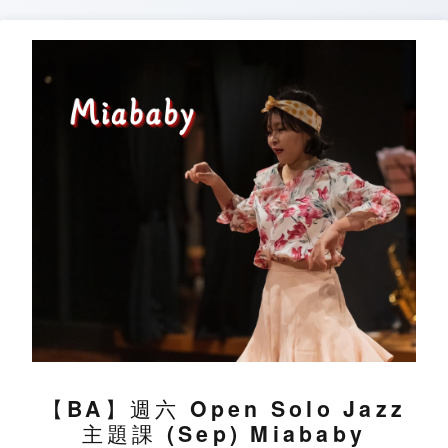
Skip
to
content
【BA】週六 Open Solo Jazz
主題課 (Sep) Miababy