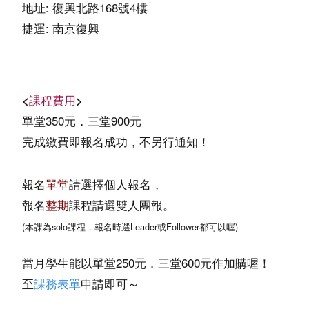
地址: 復興北路168號4樓
捷運
:
南京復興
<
課程費用
>
單堂350元．三堂900元
完成繳費即報名成功，不另行通知！
報名
單堂
請選擇個人報名
，
報名
整期
課程請選雙人團報。
(本課為solo課程，報名時選Leader或Follower都可以喔)
當月學生能以單堂250元．三堂600元作加購喔！
至
申請即可～
課務表單