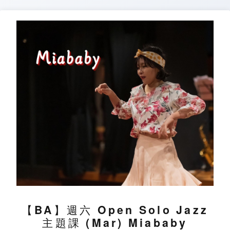
Skip
to
content
【BA】週六 Open Solo Jazz
主題課 (Mar) Miababy