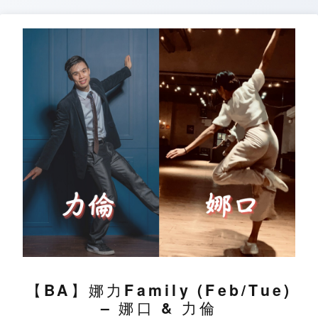
Skip
to
content
【BA】娜力Family (Feb/Tue)
– 娜口 & 力倫