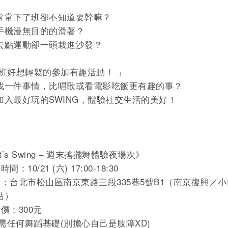
常常下了班卻不知道要幹嘛？
手機漫無目的的滑著？
去點運動卻一頭栽進沙發？
下班好想輕鬆的參加有趣活動！ 」
找一件事情，比唱歌或看電影吃飯更有趣的事？
加入最好玩的SWING，體驗社交生活的美好！
t’s Swing – 週末搖擺舞體驗夜場次》
時間：10/21
(六
) 17:00-18:30
點：台北市松山區南京東路三段335巷5號B1（
南京復興／小
站）
價：300元
*不需任何舞蹈基礎(別擔心自己是肢障XD)