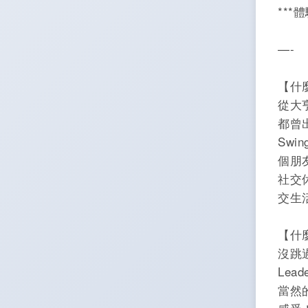
***
—-
【什麼
從大
都曾
Swi
個朋
社交
交生
【什麼
沒跳
Lea
當然