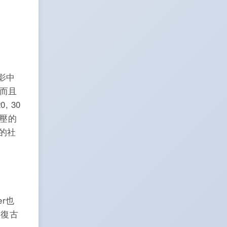
影中
，而且
, 30
壓的
新的社
er也
的復古