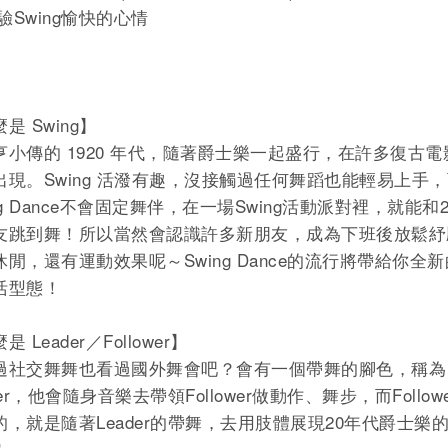
體驗Swing愉快的心情
是 Swing】
亨小傳的 1920 年代，隨著爵士樂一起盛行，在許多復古電
出現。Swing 活潑有趣，沒接觸過任何舞蹈也能輕易上手
ng Dance不會固定舞伴，在一場Swing活動派對裡，就能和20
友跳到舞！所以當然會認識許多新朋友，成為下班後放鬆紓
休閒，還有運動效果呢～Swing Dance的流行將帶給你全
活型態！
是 Leader／Follower】
過社交舞舞也看過國外舞會吧？會有一個帶舞的腳色，稱為
der，他會隨身音樂去帶領Follower做動作、舞步，而Follow
的，就是隨著Leader的帶舞，去用肢體展現20年代爵士樂