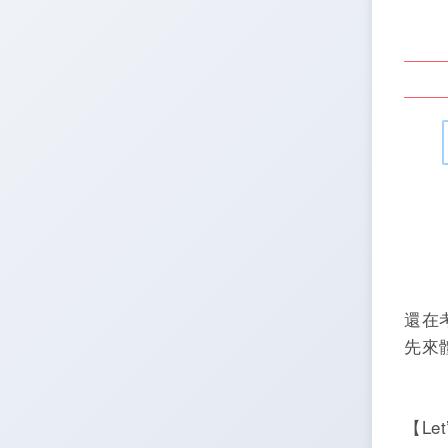
還在
先來
【Le