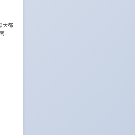
，每天都
南、