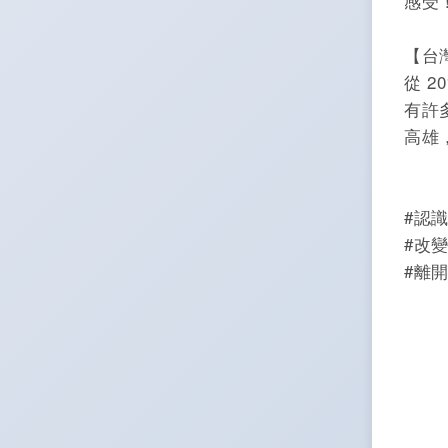
感受
【台灣
從 2
有許
高雄
#認
#改
#離