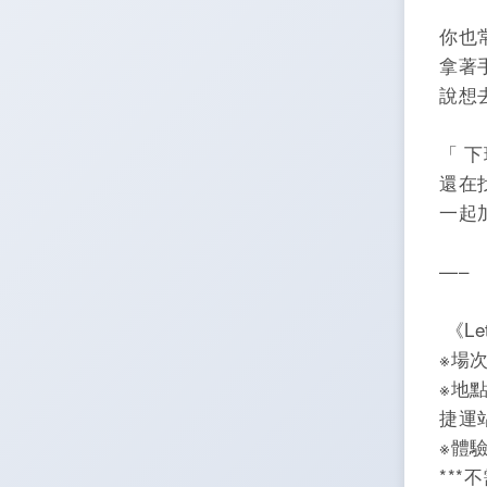
你也
拿著
說想
「 
還在
一起
—–
《Le
※場次
※地
捷運
※體驗
**