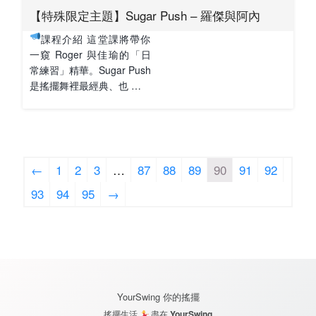
【特殊限定主題】Sugar Push – 羅傑與阿內
課程介紹 這堂課將帶你
一窺 Roger 與佳瑜的「日
常練習」精華。Sugar Push
是搖擺舞裡最經典、也 …
←
1
2
3
…
87
88
89
90
91
92
93
94
95
→
YourSwing 你的搖擺
搖擺生活
盡在
YourSwing