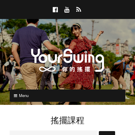
Skip
F
Y
R
to
a
o
S
content
c
u
S
e
T
b
u
o
b
o
e
k
Y
YOURSWING
你
Menu
o
的
搖
u
擺
搖擺課程
r
搜