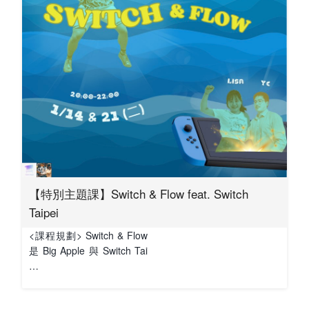
【特別主題課】Switch & Flow feat. Switch
Taipei
<課程規劃> Switch & Flow
是 Big Apple 與 Switch Tai
…