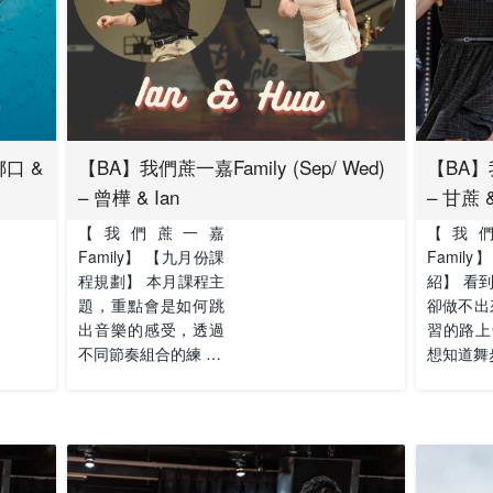
娜口 &
【BA】我們蔗一嘉Family (Sep/ Wed)
【BA】我
– 曾樺 & Ian
– 甘蔗 
【我們蔗一嘉
【我
Family】 【九月份課
Famil
程規劃】 本月課程主
紹】 看
題，重點會是如何跳
卻做不出
出音樂的感受，透過
習的路上
不同節奏組合的練 …
想知道舞