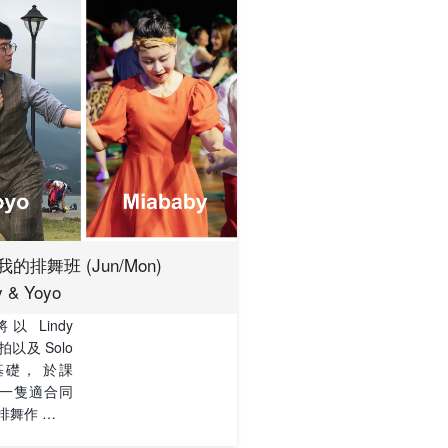
的排舞班 (Jun/Mon)
y & Yoyo
以 Lindy
拍以及 Solo
為基礎， 於課
一隻適合同
排舞作 …