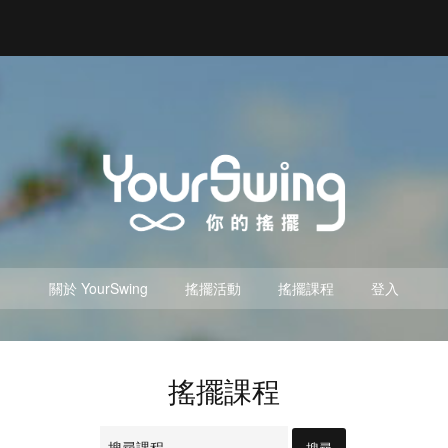
關於 YourSwing
搖擺活動
搖擺課程
登入
搖擺課程
搜
尋：