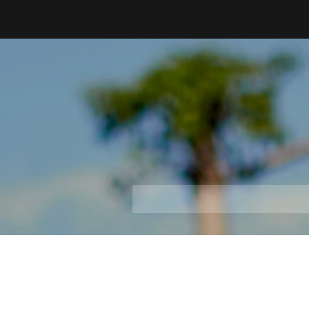
Skip
to
content
Y
YOURSWING
你
o
的
搖
u
擺
r