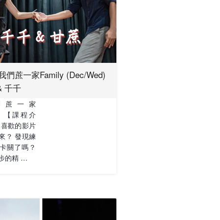
們蔗一家Family (Dec/Wed)
& 千千
們蔗一家
y】 【課程介
到喜歡的影片
來？ 發現練
卡關了嗎？
步的精 …