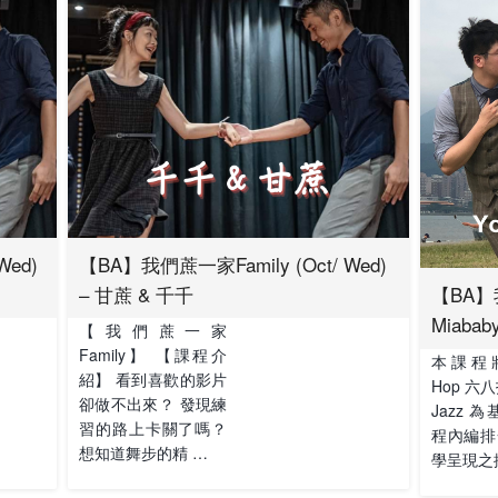
Wed)
【BA】我們蔗一家Family (Oct/ Wed)
– 甘蔗 & 千千
【BA】我
Miabab
【我們蔗一家
Family】 【課程介
本課程將
紹】 看到喜歡的影片
Hop 六八
卻做不出來？ 發現練
Jazz 
習的路上卡關了嗎？
程內編排
想知道舞步的精 …
學呈現之