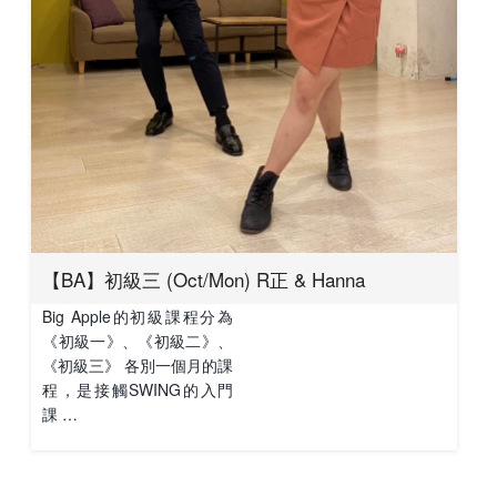
【BA】初級三 (Oct/Mon) R正 & Hanna
Big Apple的初級課程分為
《初級一》、《初級二》、
《初級三》 各別一個月的課
程，是接觸SWING的入門
課 …