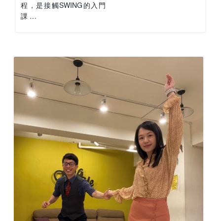
程，是接觸SWING的入門
課 …