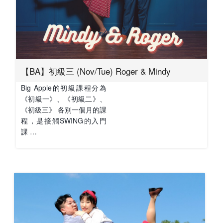
【BA】初級三 (Nov/Tue) Roger & Mindy
Big Apple的初級課程分為
《初級一》、《初級二》、
《初級三》 各別一個月的課
程，是接觸SWING的入門
課 …