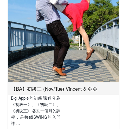
【BA】初級三 (Nov/Tue) Vincent & 亞亞
Big Apple的初級課程分為
《初級一》、《初級二》、
《初級三》 各別一個月的課
程，是接觸SWING的入門
課 …