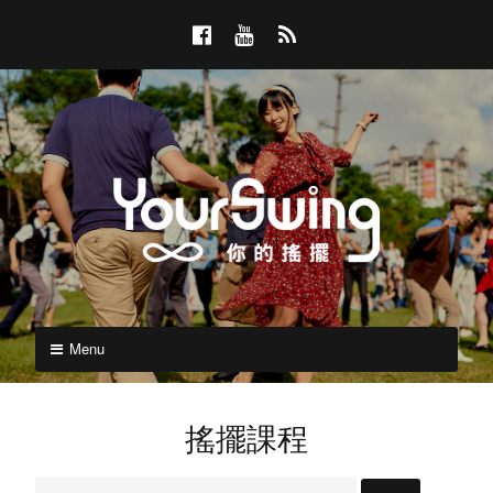
Skip
F
Y
R
to
a
o
S
content
c
u
S
e
T
b
u
o
b
o
e
k
Y
YOURSWING
你
Menu
o
的
搖
u
擺
搖擺課程
r
搜