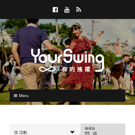
Skip
F
Y
R
to
a
o
S
content
c
u
S
e
T
b
u
o
b
o
e
k
Y
YOURSWING
你
Menu
o
的
搖
u
擺
r
檢視為
找 活動
週