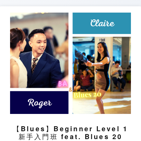
Skip
to
content
【Blues】Beginner Level 1
新手入門班 feat. Blues 20